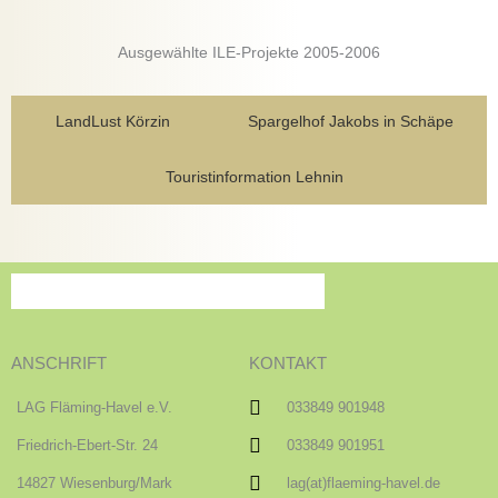
Ausgewählte ILE-Projekte 2005-2006
LandLust Körzin
Spargelhof Jakobs in Schäpe
Touristinformation Lehnin
ANSCHRIFT
KONTAKT
LAG Fläming-Havel e.V.
033849 901948
Friedrich-Ebert-Str. 24
033849 901951
14827 Wiesenburg/Mark
lag(at)flaeming-havel.de