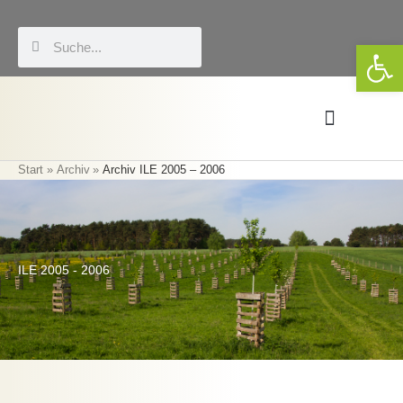
Zum
Inhalt
Suche
Suche
We
springen
Start
Archiv
Archiv ILE 2005 – 2006
Förderung & LEADER
Eigene Veranstaltungen
ILE 2005 - 2006