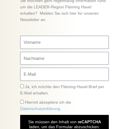
Sie möchten gern regelmäßig Information rund
um die LEADER-Region Fläming Havel
erhalten? Melden Sie sich hier für unseren
Newsletter an.
Vorname
Nachname
E-
Mail
Hinweis
Ja, ich möchte den Fläming-Havel-Brief per
E-Mail erhalten.
Datenschutz
Hiermit akzeptiere ich die
Datenschutzerklärung.
Sie müssen den Inhalt von
reCAPTCHA
laden, um das Formular abzuschicken.