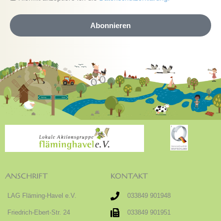
e
n
a
l
w
t
Abonnieren
e
e
i
n
s
s
c
h
u
t
z
ANSCHRIFT
KONTAKT
LAG Fläming-Havel e.V.
033849 901948
Friedrich-Ebert-Str. 24
033849 901951