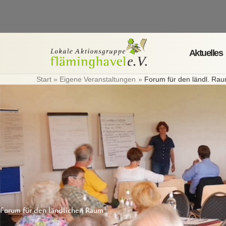
Zum
Inhalt
springen
Aktuelles
Start
Eigene Veranstaltungen
Forum für den ländl. Ra
Forum für den ländlichen Raum