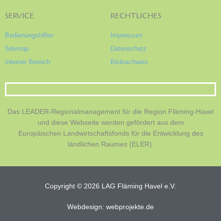
SERVICE
RECHTLICHES
Bedienungshilfen
Impressum
Sitemap
Datenschutz
Interner Bereich
Bildnachweis
Das LEADER-Regionalmanagement für die Region Fläming-Havel
und diese Webseite werden gefördert aus dem
Europäischen Landwirtschaftsfonds für die Entwicklung des
ländlichen Raumes (ELER).
Copyright © 2026 LAG Fläming Havel e.V.
Webdesign: webprojekte.de