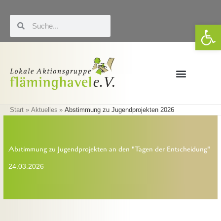
Zum
Inhalt
Suche
Suche
We
springen
Förderung & LEADER
Eigene Veranstaltungen
Start
Aktuelles
Abstimmung zu Jugendprojekten 2026
Abstimmung zu Jugendprojekten an den "Tagen der Entscheidung"
24.03.2026