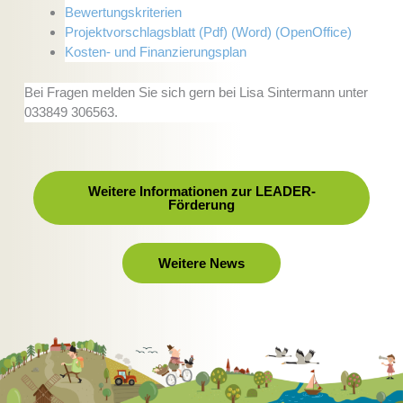
Bewertungskriterien
Projektvorschlagsblatt (Pdf)
(Word)
(OpenOffice)
Kosten- und Finanzierungsplan
Bei Fragen melden Sie sich gern bei Lisa Sintermann unter
033849 306563.
Weitere Informationen zur LEADER-
Förderung
Weitere News