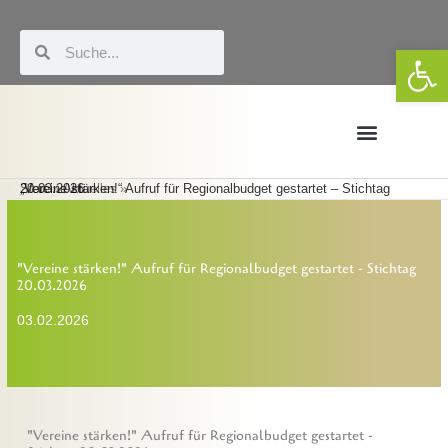
Zum
Inhalt
Suche
Suche
We
springen
Start
„Vereine stärken!“ Aufruf für Regionalbudget gestartet – Stichtag 20.03.2026
Aktuelles
Förderung & LEADER
Eigene Veranstaltungen
"Vereine stärken!" Aufruf für Regionalbudget gestartet - Stichtag
20.03.2026
03.02.2026
"Vereine stärken!" Aufruf für Regionalbudget gestartet -