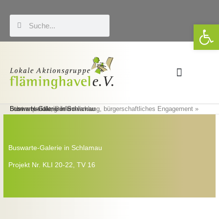
Zum
Inhalt
Suche
Suche
We
springen
Förderung & LEADER
Eigene Veranstaltungen
Start
Lebensqualität, Dorfentwicklung, bürgerschaftliches Engagement
Buswarte-Galerie in Schlamau
Handlungsfeld
Buswarte-Galerie in Schlamau
Projekt Nr. KLI 20-22, TV 16