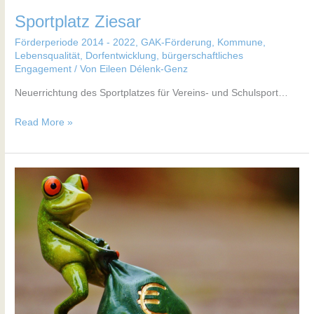
Sportplatz Ziesar
Förderperiode 2014 - 2022
,
GAK-Förderung
,
Kommune
,
Lebensqualität, Dorfentwicklung, bürgerschaftliches
Engagement
/ Von
Eileen Délenk-Genz
Neuerrichtung des Sportplatzes für Vereins- und Schulsport…
Read More »
Sanitärgebäude
Zisterzienserkloster
Lehnin