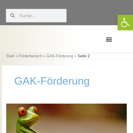
Zum
Inhalt
Suche
Suche
We
springen
Start
Förderbereich
GAK-Förderung
Seite 2
Förderung & LEADER
Eigene Veranstaltungen
GAK-Förderung
Mitnahmebänke
Michendorf