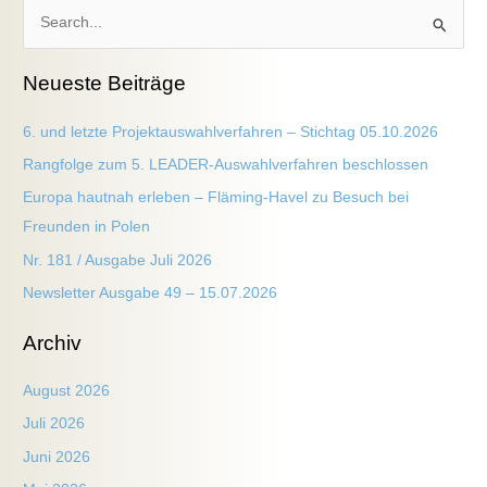
S
u
Neueste Beiträge
c
h
6. und letzte Projektauswahlverfahren – Stichtag 05.10.2026
e
Rangfolge zum 5. LEADER-Auswahlverfahren beschlossen
n
Europa hautnah erleben – Fläming-Havel zu Besuch bei
n
Freunden in Polen
a
Nr. 181 / Ausgabe Juli 2026
c
h
Newsletter Ausgabe 49 – 15.07.2026
:
Archiv
August 2026
Juli 2026
Juni 2026