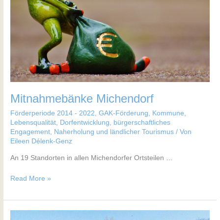
Mitnahmebänke Michendorf
Förderperiode 2014 - 2022
,
GAK-Förderung
,
Kommune
,
Lebensqualität, Dorfentwicklung, bürgerschaftliches
Engagement
,
Naherholung und ländlicher Tourismus
/ Von
Eileen Délenk-Genz
An 19 Standorten in allen Michendorfer Ortsteilen …
Read More »
Sanierung