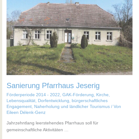
Pfarrhaus
Jeserig
Sanierung Pfarrhaus Jeserig
Förderperiode 2014 - 2022
,
GAK-Förderung
,
Kirche
,
Lebensqualität, Dorfentwicklung, bürgerschaftliches
Engagement
,
Naherholung und ländlicher Tourismus
/ Von
Eileen Délenk-Genz
Jahrzehntlang leerstehendes Pfarrhaus soll für
gemeinschaftliche Aktivitäten …