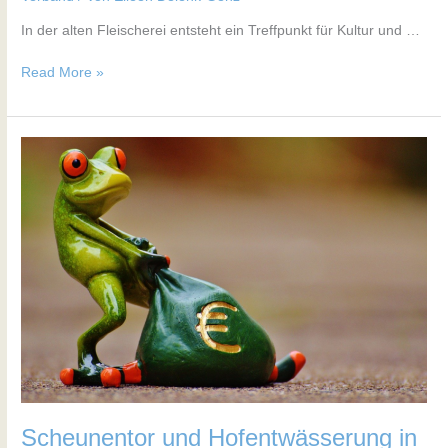
In der alten Fleischerei entsteht ein Treffpunkt für Kultur und …
Read More »
Scheunentor
und
Hofentwässerung
in
Zixdorf
Scheunentor und Hofentwässerung in