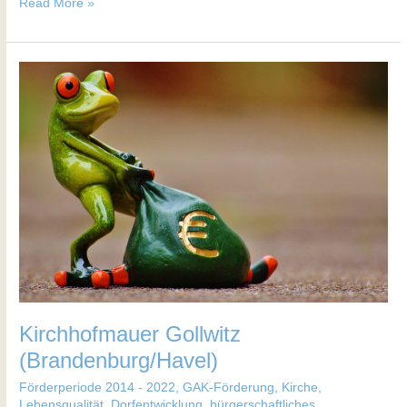
Read More »
Kirchhofmauer
Gollwitz
(Brandenburg/Havel)
Kirchhofmauer Gollwitz
(Brandenburg/Havel)
Förderperiode 2014 - 2022
,
GAK-Förderung
,
Kirche
,
Lebensqualität, Dorfentwicklung, bürgerschaftliches