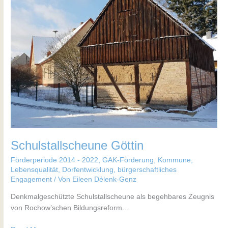
Schulstallscheune Göttin
Förderperiode 2014 - 2022
,
GAK-Förderung
,
Kommune
,
Lebensqualität, Dorfentwicklung, bürgerschaftliches
Engagement
/ Von
Eileen Délenk-Genz
Denkmalgeschützte Schulstallscheune als begehbares Zeugnis
von Rochow’schen Bildungsreform…