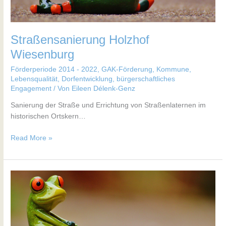
Straßensanierung Holzhof
Wiesenburg
Förderperiode 2014 - 2022
,
GAK-Förderung
,
Kommune
,
Lebensqualität, Dorfentwicklung, bürgerschaftliches
Engagement
/ Von
Eileen Délenk-Genz
Sanierung der Straße und Errichtung von Straßenlaternen im
historischen Ortskern…
Read More »
Dorfgemeinschaftshaus
Fohrde