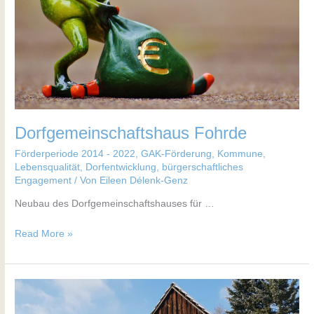
Dorfgemeinschaftshaus Fohrde
Förderperiode 2014 - 2022
,
GAK-Förderung
,
Kommune
,
Lebensqualität, Dorfentwicklung, bürgerschaftliches
Engagement
/ Von
Eileen Délenk-Genz
Neubau des Dorfgemeinschaftshauses für …
Read More »
Schulstallscheune
Göttin