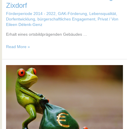
Zixdorf
Förderperiode 2014 - 2022
,
GAK-Förderung
,
Lebensqualität,
Dorfentwicklung, bürgerschaftliches Engagement
,
Privat
/ Von
Eileen Délenk-Genz
Erhalt eines ortsbildprägenden Gebäudes …
Read More »
Straßensanierung
Holzhof
Wiesenburg