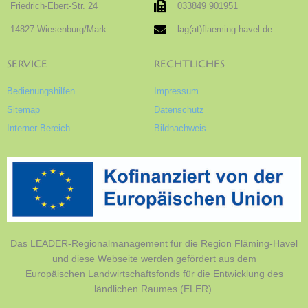
Friedrich-Ebert-Str. 24
033849 901951
14827 Wiesenburg/Mark
lag(at)flaeming-havel.de
SERVICE
RECHTLICHES
Bedienungshilfen
Impressum
Sitemap
Datenschutz
Interner Bereich
Bildnachweis
Das LEADER-Regionalmanagement für die Region Fläming-Havel
und diese Webseite werden gefördert aus dem
Europäischen Landwirtschaftsfonds für die Entwicklung des
ländlichen Raumes (ELER).