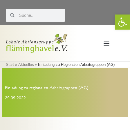
Zum
Inhalt
Suche
Suche
We
springen
Förderung & LEADER
Eigene Veranstaltungen
Start
Aktuelles
Einladung zu Regionalen Arbeitsgruppen (AG)
Einladung zu regionalen Arbeitsgruppen (AG)
29.09.2022