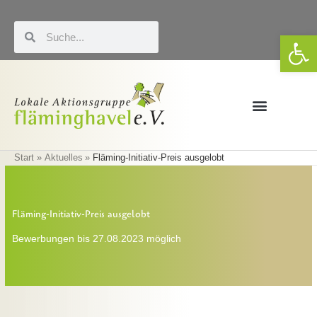
Zum
Inhalt
Suche
Suche
We
springen
Förderung & LEADER
Eigene Veranstaltungen
Start
Aktuelles
Fläming-Initiativ-Preis ausgelobt
Fläming-Initiativ-Preis ausgelobt
Bewerbungen bis 27.08.2023 möglich