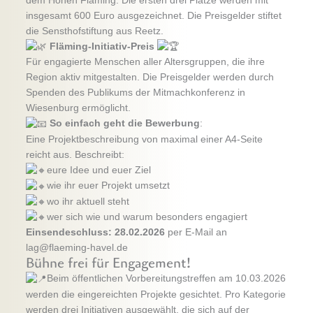
dem Hohen Fläming. Die ersten drei Plätze werden mit
insgesamt 600 Euro ausgezeichnet. Die Preisgelder stiftet
die Sensthofstiftung aus Reetz.
Fläming-Initiativ-Preis
Für engagierte Menschen aller Altersgruppen, die ihre
Region aktiv mitgestalten. Die Preisgelder werden durch
Spenden des Publikums der Mitmachkonferenz in
Wiesenburg ermöglicht.
So einfach geht die Bewerbung
:
Eine Projektbeschreibung von maximal einer A4-Seite
reicht aus. Beschreibt:
eure Idee und euer Ziel
wie ihr euer Projekt umsetzt
wo ihr aktuell steht
wer sich wie und warum besonders engagiert
Einsendeschluss: 28.02.2026
per E-Mail an
lag@flaeming-havel.de
Bühne frei für Engagement!
Beim öffentlichen Vorbereitungstreffen am 10.03.2026
werden die eingereichten Projekte gesichtet. Pro Kategorie
werden drei Initiativen ausgewählt, die sich auf der