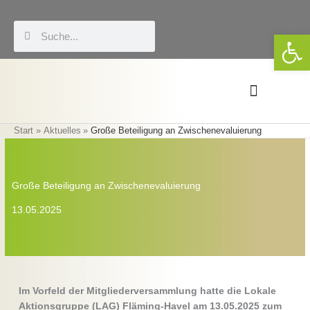
Zum
Inhalt
Suche
Suche
We
springen
Start
Aktuelles
Große Beteiligung an Zwischenevaluierung
Förderung & LEADER
Eigene Veranstaltungen
Große Beteiligung an Zwischenevaluierung
13.05.2025
Im Vorfeld der Mitgliederversammlung hatte die Lokale
Aktionsgruppe (LAG) Fläming-Havel am 13.05.2025 zum