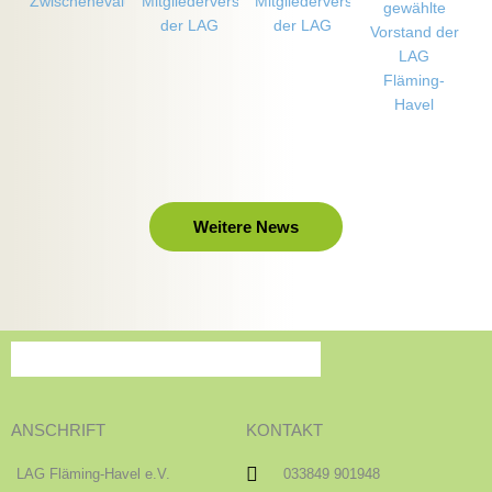
Weitere News
ANSCHRIFT
KONTAKT
LAG Fläming-Havel e.V.
033849 901948