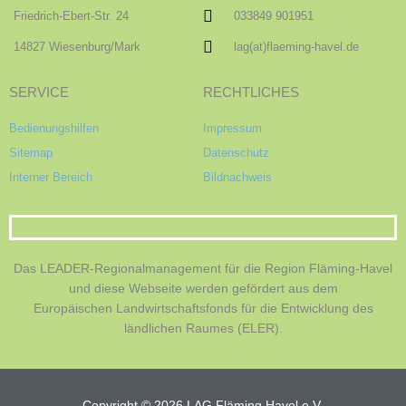
Friedrich-Ebert-Str. 24
033849 901951
14827 Wiesenburg/Mark
lag(at)flaeming-havel.de
SERVICE
RECHTLICHES
Bedienungshilfen
Impressum
Sitemap
Datenschutz
Interner Bereich
Bildnachweis
Das LEADER-Regionalmanagement für die Region Fläming-Havel
und diese Webseite werden gefördert aus dem
Europäischen Landwirtschaftsfonds für die Entwicklung des
ländlichen Raumes (ELER).
Copyright © 2026 LAG Fläming Havel e.V.