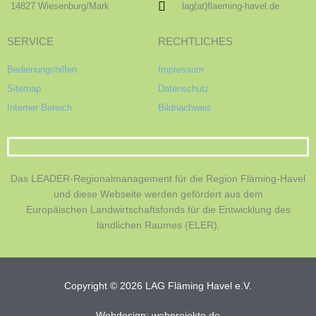
14827 Wiesenburg/Mark
lag(at)flaeming-havel.de
SERVICE
RECHTLICHES
Bedienungshilfen
Impressum
Sitemap
Datenschutz
Interner Bereich
Bildnachweis
Das LEADER-Regionalmanagement für die Region Fläming-Havel
und diese Webseite werden gefördert aus dem
Europäischen Landwirtschaftsfonds für die Entwicklung des
ländlichen Raumes (ELER).
Copyright © 2026 LAG Fläming Havel e.V.
Webdesign: webprojekte.de