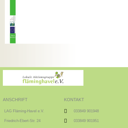
ANSCHRIFT
KONTAKT
LAG Fläming-Havel e.V.
033849 901948
Friedrich-Ebert-Str. 24
033849 901951