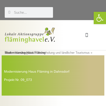
Zum
Inhalt
Suche
Suche
We
springen
Förderung & LEADER
Eigene Veranstaltungen
Start
Modernisierung Haus Fläming
Handlungsfeld
Naherholung und ländlicher Tourismus
Modernisierung Haus Fläming in Dahnsdorf
Projekt Nr. 09_073