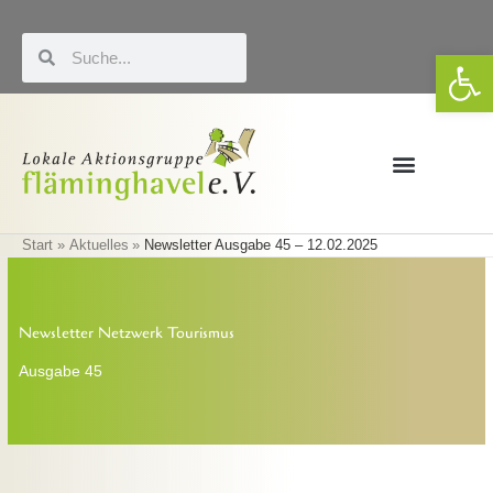
Zum
Inhalt
Suche
Suche
We
springen
Förderung & LEADER
Eigene Veranstaltungen
Start
Aktuelles
Newsletter Ausgabe 45 – 12.02.2025
Newsletter Netzwerk Tourismus
Ausgabe 45