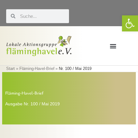
Zum
Inhalt
Suche
Suche
We
springen
Förderung & LEADER
Eigene Veranstaltungen
Start
Fläming-Havel-Brief
Nr. 100 / Mai 2019
Fläming-Havel-Brief
Ausgabe Nr. 100 / Mai 2019