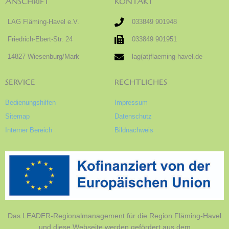
ANSCHRIFT
KONTAKT
LAG Fläming-Havel e.V.
033849 901948
Friedrich-Ebert-Str. 24
033849 901951
14827 Wiesenburg/Mark
lag(at)flaeming-havel.de
SERVICE
RECHTLICHES
Bedienungshilfen
Impressum
Sitemap
Datenschutz
Interner Bereich
Bildnachweis
Das LEADER-Regionalmanagement für die Region Fläming-Havel
und diese Webseite werden gefördert aus dem