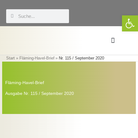
Zum
Inhalt
Suche
Suche
We
springen
Start
Fläming-Havel-Brief
Nr. 115 / September 2020
Förderung & LEADER
Eigene Veranstaltungen
Fläming-Havel-Brief
Ausgabe Nr. 115 / September 2020