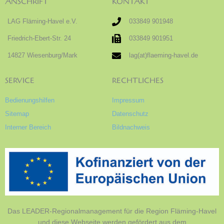
ANSCHRIFT
KONTAKT
LAG Fläming-Havel e.V.
033849 901948
Friedrich-Ebert-Str. 24
033849 901951
14827 Wiesenburg/Mark
lag(at)flaeming-havel.de
SERVICE
RECHTLICHES
Bedienungshilfen
Impressum
Sitemap
Datenschutz
Interner Bereich
Bildnachweis
Das LEADER-Regionalmanagement für die Region Fläming-Havel
und diese Webseite werden gefördert aus dem