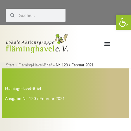
Zum
Inhalt
Suche
Suche
We
springen
Förderung & LEADER
Eigene Veranstaltungen
Start
Fläming-Havel-Brief
Nr. 120 / Februar 2021
Fläming-Havel-Brief
Ausgabe Nr. 120 / Februar 2021