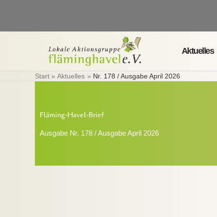
Zum
Inhalt
springen
Aktuelles
Start
Aktuelles
Nr. 178 / Ausgabe April 2026
Fläming-Havel-Brief
Ausgabe Nr. 178 / Ausgabe April 2026