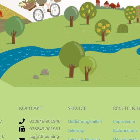
KONTAKT
SERVICE
RECHTLICH
V.
033849 901948
Bedienungshilfen
Impressum
033849 901951
Sitemap
Datenschutz
rk
lag(at)flaeming-
Interner Bereich
Bildnachweis