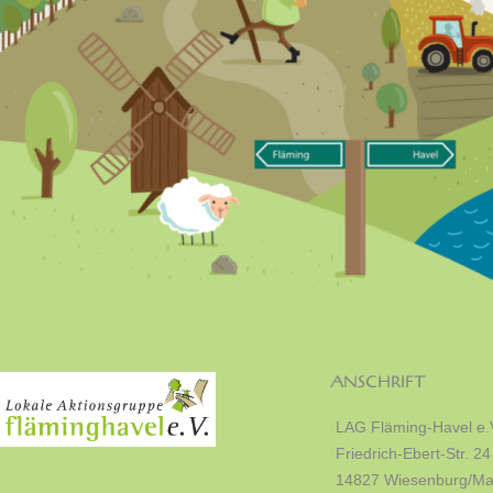
ANSCHRIFT
LAG Fläming-Havel e.
Friedrich-Ebert-Str. 24
14827 Wiesenburg/Ma