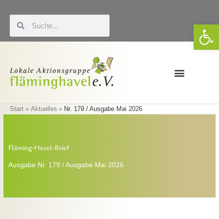
Zum
Inhalt
Suche
Suche
We
springen
Förderung & LEADER
Eigene Veranstaltungen
Start
Aktuelles
Nr. 179 / Ausgabe Mai 2026
Fläming-Havel-Brief
Ausgabe Nr. 179 / Ausgabe Mai 2026