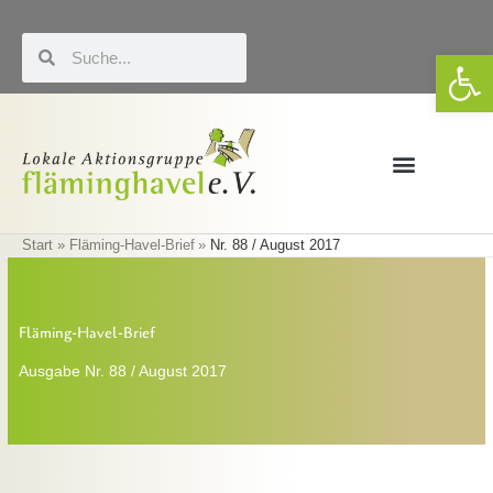
Zum
Inhalt
Suche
Suche
We
springen
Förderung & LEADER
Eigene Veranstaltungen
Start
Fläming-Havel-Brief
Nr. 88 / August 2017
Fläming-Havel-Brief
Ausgabe Nr. 88 / August 2017