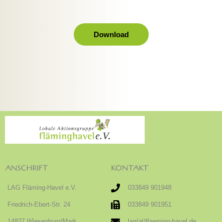
Download
ANSCHRIFT
KONTAKT
LAG Fläming-Havel e.V.
033849 901948
Friedrich-Ebert-Str. 24
033849 901951
14827 Wiesenburg/Mark
lag(at)flaeming-havel.de