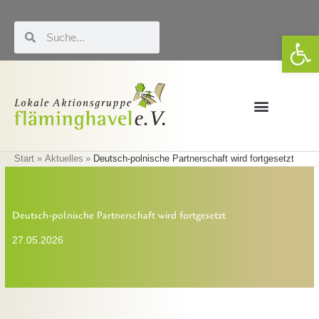
Zum
Inhalt
Suche
Suche
We
springen
Förderung & LEADER
Eigene Veranstaltungen
Start
Aktuelles
Deutsch-polnische Partnerschaft wird fortgesetzt
Deutsch-polnische Partnerschaft wird fortgesetzt
27.05.2026