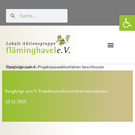
Zum
Inhalt
Suche
Suche
We
springen
Förderung & LEADER
Eigene Veranstaltungen
Start
Rangfolge zum 4. Projektauswahlverfahren beschlossen
Aktuelles
Rangfolge zum 4. Projektauswahlverfahren beschlossen
10.11.2025