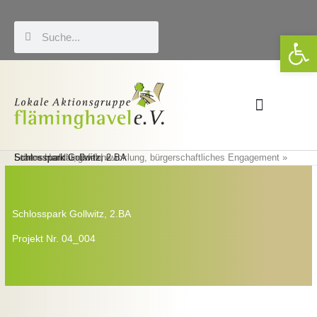
Zum
Inhalt
Suche
Suche
We
springen
Förderung & LEADER
Eigene Veranstaltungen
Start
Lebensqualität, Dorfentwicklung, bürgerschaftliches Engagement
Schlosspark Gollwitz, 2.BA
Handlungsfeld
Schlosspark Gollwitz, 2.BA
Projekt Nr. 04_004