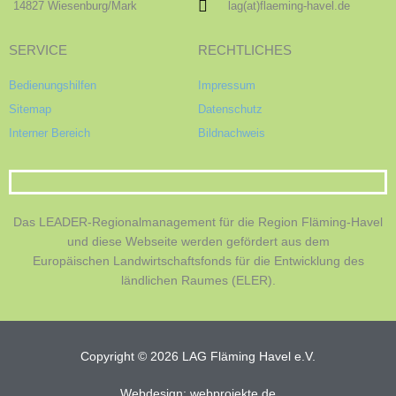
14827 Wiesenburg/Mark
lag(at)flaeming-havel.de
SERVICE
RECHTLICHES
Bedienungshilfen
Impressum
Sitemap
Datenschutz
Interner Bereich
Bildnachweis
Das LEADER-Regionalmanagement für die Region Fläming-Havel
und diese Webseite werden gefördert aus dem
Europäischen Landwirtschaftsfonds für die Entwicklung des
ländlichen Raumes (ELER).
Copyright © 2026 LAG Fläming Havel e.V.
Webdesign: webprojekte.de