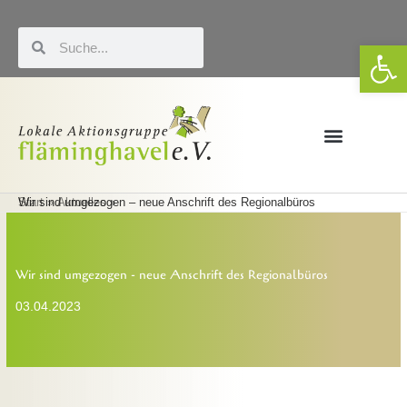
Zum
Inhalt
Suche
Suche
We
springen
Förderung & LEADER
Eigene Veranstaltungen
Start
Wir sind umgezogen – neue Anschrift des Regionalbüros
Aktuelles
Wir sind umgezogen - neue Anschrift des Regionalbüros
03.04.2023