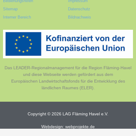
Bedienungshilfen
Impressum
Sitemap
Datenschutz
Interner Bereich
Bildnachweis
Das LEADER-Regionalmanagement für die Region Fläming-Havel
und diese Webseite werden gefördert aus dem
Europäischen Landwirtschaftsfonds für die Entwicklung des
ländlichen Raumes (ELER).
Copyright © 2026 LAG Fläming Havel e.V.
Webdesign: webprojekte.de