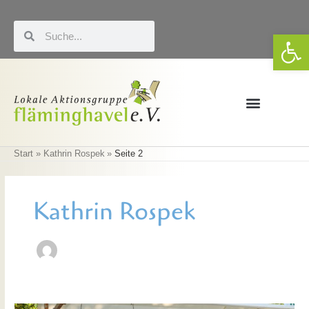
Zum
Inhalt
Suche
Suche
We
springen
Förderung & LEADER
Eigene Veranstaltungen
Start
Kathrin Rospek
Seite 2
Kathrin Rospek