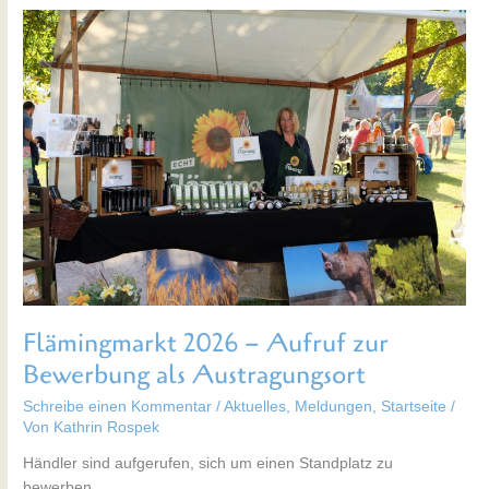
Flämingmarkt
2026
–
Aufruf
zur
Bewerbung
als
Austragungsort
Flämingmarkt 2026 – Aufruf zur
Bewerbung als Austragungsort
Schreibe einen Kommentar
/
Aktuelles
,
Meldungen
,
Startseite
/
Von
Kathrin Rospek
Händler sind aufgerufen, sich um einen Standplatz zu
bewerben …