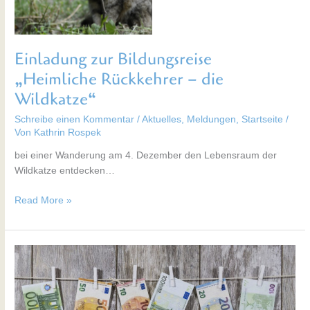
Wildkatze“
Einladung zur Bildungsreise
„Heimliche Rückkehrer – die
Wildkatze“
Schreibe einen Kommentar
/
Aktuelles
,
Meldungen
,
Startseite
/
Von
Kathrin Rospek
bei einer Wanderung am 4. Dezember den Lebensraum der
Wildkatze entdecken…
Read More »
Mikrofonds
fördert
lokale
Projekte