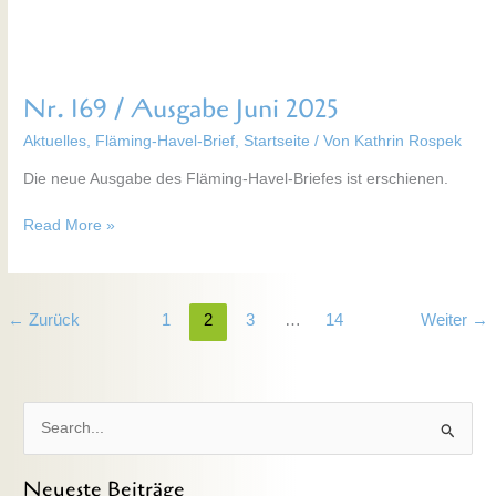
Nr. 169 / Ausgabe Juni 2025
Aktuelles
,
Fläming-Havel-Brief
,
Startseite
/ Von
Kathrin Rospek
Die neue Ausgabe des Fläming-Havel-Briefes ist erschienen.
Read More »
←
Zurück
1
2
3
…
14
Weiter
→
S
u
Neueste Beiträge
c