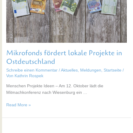
in
Ostdeutschland
Mikrofonds fördert lokale Projekte in
Ostdeutschland
Schreibe einen Kommentar
/
Aktuelles
,
Meldungen
,
Startseite
/
Von
Kathrin Rospek
Menschen Projekte Ideen – Am 12. Oktober lädt die
Mitmachkonferenz nach Wiesenburg ein …
Read More »
Nr.