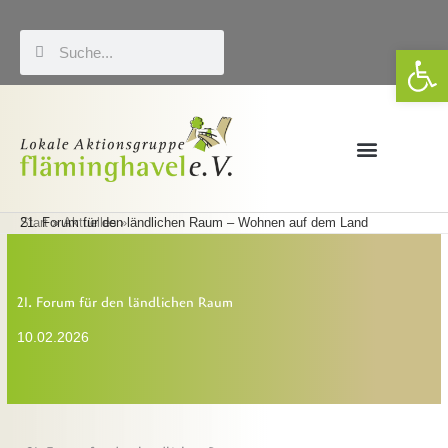
Zum
Inhalt
Suche
Suche
We
springen
Förderung & LEADER
Eigene Veranstaltungen
Start
21. Forum für den ländlichen Raum – Wohnen auf dem Land
Aktuelles
21. Forum für den ländlichen Raum
10.02.2026